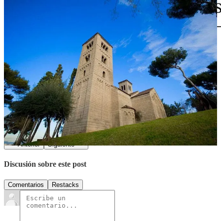
“
En los momentos de crisis, sólo la imaginación es más importante
que el conocimiento.”
Albert Einstein
2
Compartir
Anterior
Siguiente
Discusión sobre este post
Comentarios
Restacks