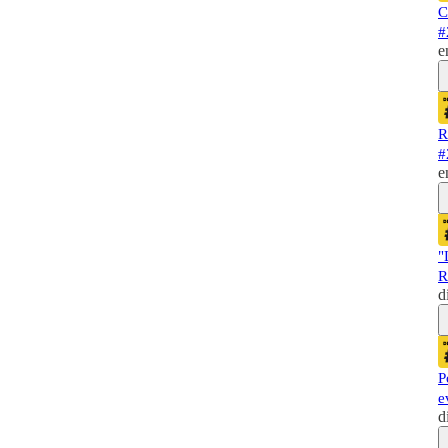
C
#
e
R
#
e
"
R
d
P
e
d