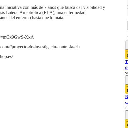
niciativa con más de 7 años que busca dar visibilidad y
rosis Lateral Amiotrófica (ELA), una enfermedad
anos del enfermo hasta que lo mata.
ch?v=mCx9GwS-XxA
om/f/proyecto-de-investigacin-contra-la-ela
hop.es/
T
d
s
N
c
f