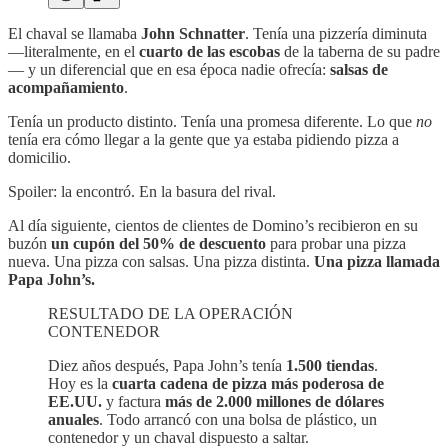
El chaval se llamaba
John Schnatter
. Tenía una pizzería diminuta
—literalmente, en el
cuarto de las escobas
de la taberna de su padre
— y un diferencial que en esa época nadie ofrecía:
salsas de
acompañamiento
.
Tenía un producto distinto. Tenía una promesa diferente. Lo que
no
tenía era cómo llegar a la gente que ya estaba pidiendo pizza a
domicilio.
Spoiler: la encontró. En la basura del rival.
Al día siguiente, cientos de clientes de Domino’s recibieron en su
buzón
un cupón del 50% de descuento
para probar una pizza
nueva. Una pizza con salsas. Una pizza distinta.
Una pizza llamada
Papa John’s.
RESULTADO DE LA OPERACIÓN
CONTENEDOR
Diez años después, Papa John’s tenía
1.500 tiendas
.
Hoy es la
cuarta cadena de pizza más poderosa de
EE.UU.
y factura
más de 2.000 millones de dólares
anuales
. Todo arrancó con una bolsa de plástico, un
contenedor y un chaval dispuesto a saltar.