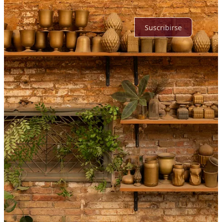
Por supuesto, sigue adelante.
Suscribirse
© 2026 Marca Condal ®️
·
Privacidad
∙
Términos
∙
Aviso de
recolección
Crea tu Substack
Descargar la app
Substack
es el hogar de la gran cultura