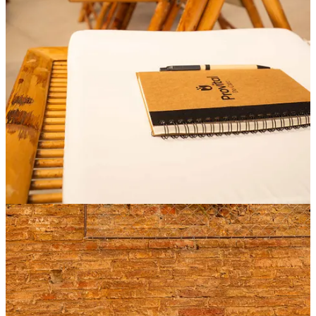
la pregunta.”
Adaptado de Buda
2
Compartir
Anterior
Siguiente
Discusión sobre este post
Comentarios
Restacks
Lo mejor de
Último
Sin posts