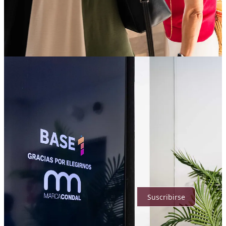
Compartir
Anterior
Siguiente
Discusión sobre este post
Comentarios
Restacks
Lo mejor de
Último
Sin posts
Por supuesto, sigue adelante.
Suscribirse
© 2026 Marca Condal ®️
·
Privacidad
∙
Términos
∙
Aviso de
recolección