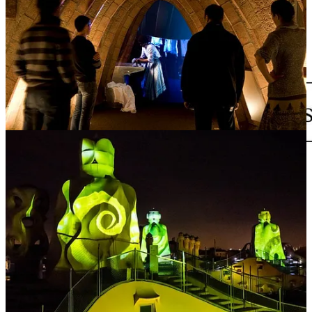
Descubre nuestros proyectos
“
La constancia es el complemento indispensable de todas las demás
virtudes humanas.”
Giuseppe Mazzini
3
1
Compartir