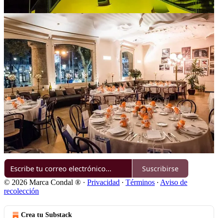
Anterior
Siguiente
Discusión sobre este post
Comentarios
Restacks
Lo mejor de
Último
Sin posts
Por supuesto, sigue adelante.
Suscribirse
© 2026 Marca Condal ®️
·
Privacidad
∙
Términos
∙
Aviso de
recolección
Crea tu Substack