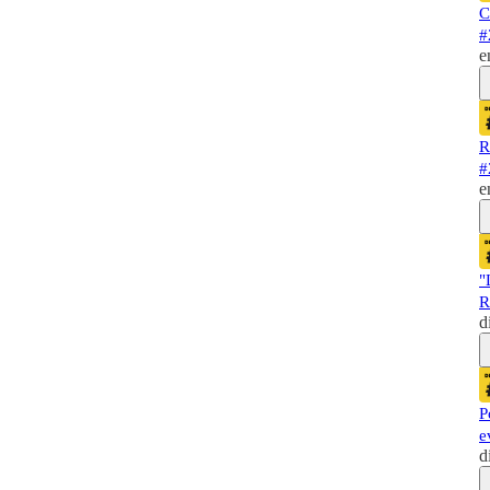
C
#
e
R
#
e
"
R
d
P
e
d